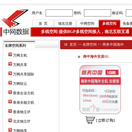
用户名:
密码:
验证码:
首 页
域名注册
中网空间
多线空间
免备
多线空间:提供BGP多线空间接入，南北互联互通
首页
>>
名牌空间
>>
商务中国海外
名牌空间系列
万网主机
商中海外安居1G
万网共享
万网共享国际
万网轻云
香港企业主机
香港全能主机
香港独立IP
北京独立IP
万网独享