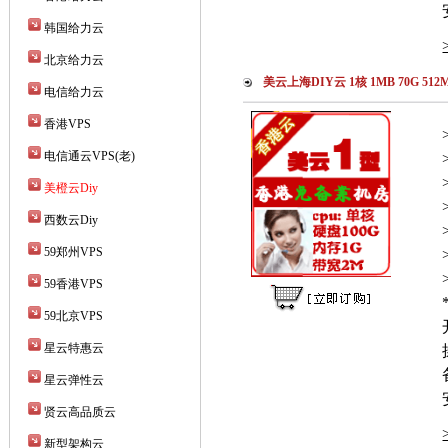
韩国给力云
北京给力云
美云上海DIY云 1核 1MB 70G 512
电信给力云
香港VPS
电信通云VPS(老)
美橙云Diy
西数云Diy
59郑州VPS
59香港VPS
59北京VPS
星云特惠云
星云弹性云
贤云高品质云
新型架构云