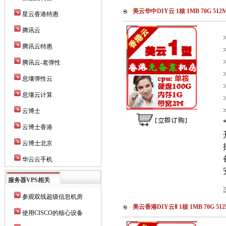
美云华中DIY云 1核 1MB 70G 512
星云香港特惠
腾讯云
腾讯云特惠
腾讯云-老弹性
息壤弹性云
息壤云计算
云博士
云博士香港
云博士北京
华云云手机
服务器VPS相关
参观双线超级信息机房
美云香港DIY云Ⅱ 1核 1MB 70G 51
使用CISCO的核心设备