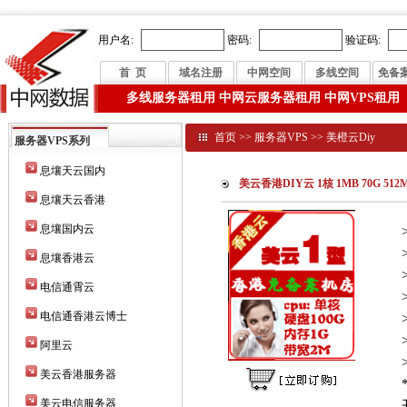
用户名:
密码:
验证码:
首 页
域名注册
中网空间
多线空间
免备
多线服务器租用 中网云服务器租用 中网VPS租用
首页
>>
服务器VPS
>>
美橙云Diy
服务器VPS系列
息壤天云国内
美云香港DIY云 1核 1MB 70G 512
息壤天云香港
息壤国内云
息壤香港云
电信通霄云
电信通香港云博士
阿里云
美云香港服务器
美云电信服务器