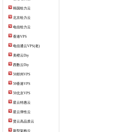
韩国给力云
北京给力云
电信给力云
香港VPS
电信通云VPS(老)
美橙云Diy
西数云Diy
59郑州VPS
59香港VPS
59北京VPS
星云特惠云
星云弹性云
贤云高品质云
新型架构云