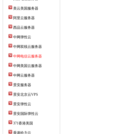
美云美国服务器
阿里云服务器
西品云服务器
中网弹性云
中网双线云服务器
中网电信云服务器
中网美国云服务器
中网云服务器
景安服务器
景安北京云VPS
景安弹性云
景安国际弹性云
371香港美国
香港给力云