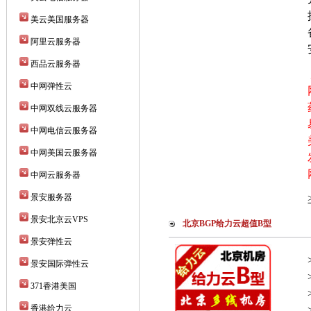
美云美国服务器
阿里云服务器
西品云服务器
中网弹性云
中网双线云服务器
中网电信云服务器
中网美国云服务器
中网云服务器
景安服务器
景安北京云VPS
北京BGP给力云超值B型
景安弹性云
景安国际弹性云
371香港美国
香港给力云