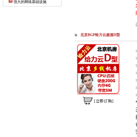
强大的网络基础设施
北京BGP给力云超值D型