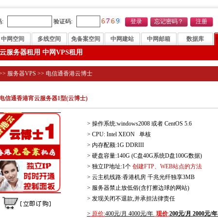
:
验证码:
中网空间
多线空间
免备案空间
中网建站
中网邮箱
数据库
云服务器租用 中网VPS租用
>>
服务器VPS
>>
电信通香港云博士
电信通香港宵云服务器1型(云博士)
> 操作系统:windows2008 或者 CentOS 5.6
> CPU: Intel XEON 单核
> 内存配额:1G DDRIII
> 硬盘容量:140G (C盘40G系统D盘100G数据)
> 独立IP地址:1个
创建FTP、WEB站点的方法
> 云主机线路:香港机房 千兆光纤独享3MB
> 服务器禁止放低俗(含打擦边球的网站)
> 发现关闭不退款,并承担法律责任
>
原价:
400元/月 4000元/年
现价
:
200元/月 2000元/