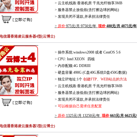
> 云主机线路:香港机房 千兆光纤独享3MB
> 服务器禁止放低俗(含打擦边球的网站)
> 发现关闭不退款,并承担法律责任
>
原价:
975元/月 9750元/年
现价
:
488元/月 4875元/
电信通香港凌云服务器4型(云博士)
> 操作系统:windows2008 或者 CentOS 5.6
> CPU: Intel XEON 四核
> 内存配额:4G DDRIII
> 硬盘容量:490G (C盘40G系统D盘450G数据)
> 独立IP地址:1个
创建FTP、WEB站点的方法
> 云主机线路:香港机房 千兆光纤独享3MB
> 服务器禁止放低俗(含打擦边球的网站)
> 发现关闭不退款,并承担法律责任
>
可以根据自己需求任意配置
>
原价:
1325元/月 13250元/年
现价
:
663元/月 6625元
电信通香港凌云服务器5型(云博士)