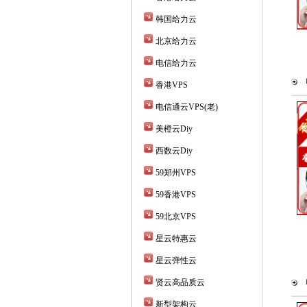
韩国给力云
北京给力云
电信给力云
香港VPS
电信通云VPS(老)
美橙云Diy
西数云Diy
59郑州VPS
59香港VPS
59北京VPS
星云特惠云
星云弹性云
贤云高品质云
新型架构云