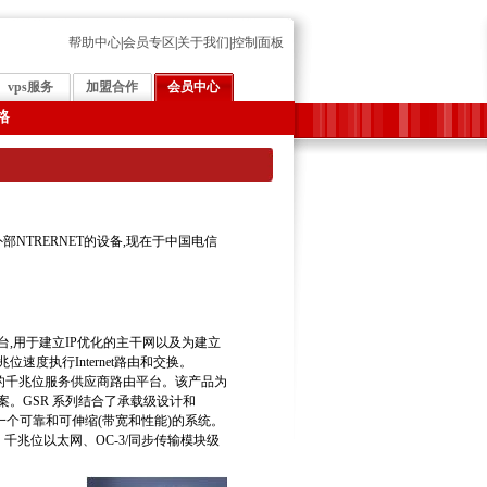
帮助中心
|
会员专区
|
关于我们
|
控制面板
vps服务
加盟合作
会员中心
格
NTRERNET的设备,现在于中国电信
由平台,用于建立IP优化的主干网以及为建立
速度执行Internet路由和交换。
co 主要的千兆位服务供应商路由平台。该产品为
。GSR 系列结合了承载级设计和
供一个可靠和可伸缩(带宽和性能)的系统。
、千兆位以太网、OC-3/同步传输模块级