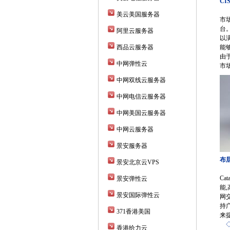
CI
美云美国服务器
市场
台
阿里云服务器
以
西品云服务器
能
由于
中网弹性云
市
中网双线云服务器
中网电信云服务器
中网美国云服务器
中网云服务器
景安服务器
布层
景安北京云VPS
Ca
景安弹性云
能,
景安国际弹性云
网
持
371香港美国
来
香港给力云