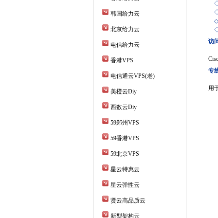
韩国给力云
北京给力云
访问
电信给力云
Ci
香港VPS
专线
电信通云VPS(老)
用
美橙云Diy
西数云Diy
59郑州VPS
59香港VPS
59北京VPS
星云特惠云
星云弹性云
贤云高品质云
新型架构云