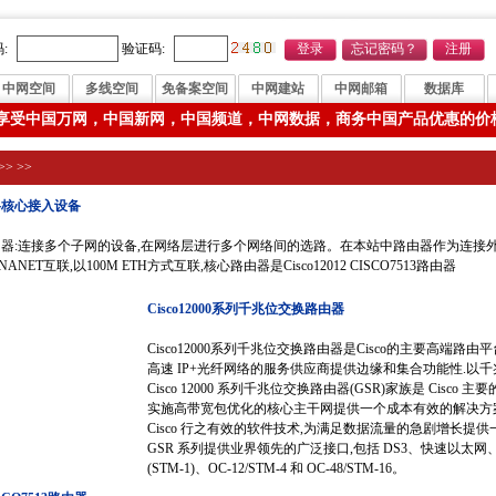
:
验证码:
中网空间
多线空间
免备案空间
中网建站
中网邮箱
数据库
享受中国万网，中国新网，中国频道，中网数据，商务中国产品优惠的价
>>
>>
络核心接入设备
器:连接多个子网的设备,在网络层进行多个网络间的选路。在本站中路由器作为连接外部
INANET互联,以100M ETH方式互联,核心路由器是Cisco12012 CISCO7513路由器
Cisco12000系列千兆位交换路由器
Cisco12000系列千兆位交换路由器是Cisco的主要高端路
高速 IP+光纤网络的服务供应商提供边缘和集合功能性.以千兆位
Cisco 12000 系列千兆位交换路由器(GSR)家族是 Cis
实施高带宽包优化的核心主干网提供一个成本有效的解决方案
Cisco 行之有效的软件技术,为满足数据流量的急剧增长提
GSR 系列提供业界领先的广泛接口,包括 DS3、快速以太网
(STM-1)、OC-12/STM-4 和 OC-48/STM-16。