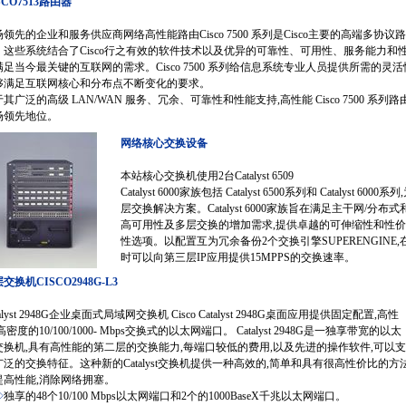
SCO7513路由器
领先的企业和服务供应商网络高性能路由Cisco 7500 系列是Cisco主要的高端多协议
。这些系统结合了Cisco行之有效的软件技术以及优异的可靠性、可用性、服务能力和性
满足当今最关键的互联网的需求。Cisco 7500 系列给信息系统专业人员提供所需的灵活
够满足互联网核心和分布点不断变化的要求。
其广泛的高级 LAN/WAN 服务、冗余、可靠性和性能支持,高性能 Cisco 7500 系列
场领先地位。
网络核心交换设备
本站核心交换机使用2台Catalyst 6509
Catalyst 6000家族包括 Catalyst 6500系列和 Cataly
层交换解决方案。Catalyst 6000家族旨在满足主干网/
高可用性及多层交换的增加需求,提供卓越的可伸缩性和性价
性选项。以配置互为冗余备份2个交换引擎SUPERENGINE
时可以向第三层IP应用提供15MPPS的交换速率。
交换机CISCO2948G-L3
talyst 2948G企业桌面式局域网交换机 Cisco Catalyst 2948G桌面应用提供固定配置,高性
高密度的10/100/1000- Mbps交换式的以太网端口。 Catalyst 2948G是一独享带宽的以太
交换机,具有高性能的第二层的交换能力,每端口较低的费用,以及先进的操作软件,可以支
广泛的交换特征。这种新的Catalyst交换机提供一种高效的,简单和具有很高性价比的方
提高性能,消除网络拥塞。
◇
独享的48个10/100 Mbps以太网端口和2个的1000BaseX千兆以太网端口。