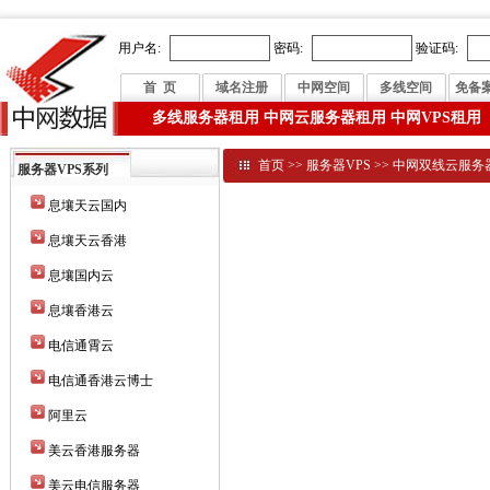
用户名:
密码:
验证码:
首 页
域名注册
中网空间
多线空间
免备
多线服务器租用 中网云服务器租用 中网VPS租用
首页
>>
服务器VPS
>>
中网双线云服务
服务器VPS系列
息壤天云国内
息壤天云香港
息壤国内云
息壤香港云
电信通霄云
电信通香港云博士
阿里云
美云香港服务器
美云电信服务器