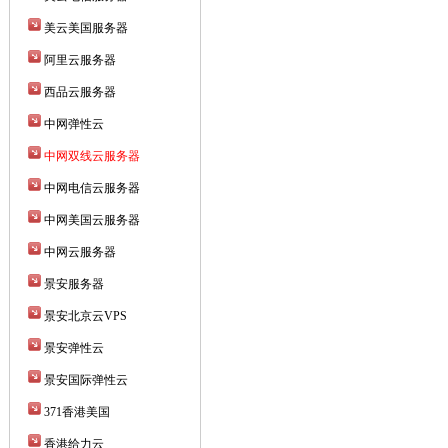
美云美国服务器
阿里云服务器
西品云服务器
中网弹性云
中网双线云服务器
中网电信云服务器
中网美国云服务器
中网云服务器
景安服务器
景安北京云VPS
景安弹性云
景安国际弹性云
371香港美国
香港给力云