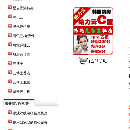
星云香港特惠
腾讯云
腾讯云特惠
腾讯云-老弹性
息壤弹性云
息壤云计算
云博士
云博士香港
云博士北京
华云云手机
服务器VPS相关
参观双线超级信息机房
使用CISCO的核心设备