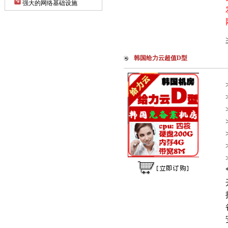
强大的网络基础设施
韩国给力云超值D型