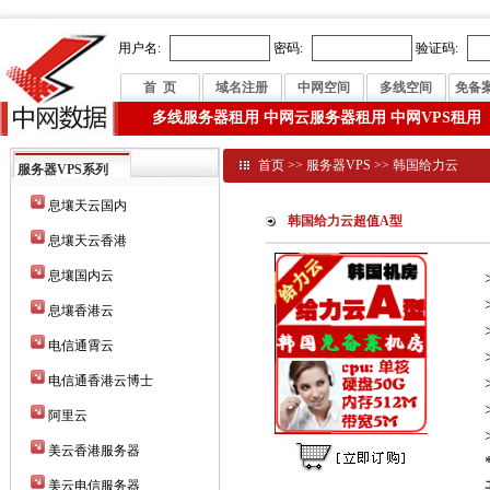
用户名:
密码:
验证码:
首 页
域名注册
中网空间
多线空间
免备
多线服务器租用 中网云服务器租用 中网VPS租用
首页
>>
服务器VPS
>>
韩国给力云
服务器VPS系列
息壤天云国内
韩国给力云超值A型
息壤天云香港
息壤国内云
息壤香港云
电信通霄云
电信通香港云博士
阿里云
美云香港服务器
美云电信服务器